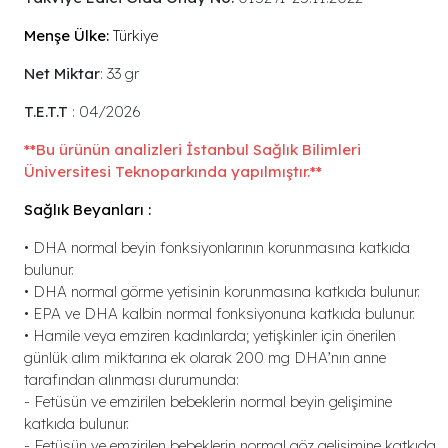
Menşe Ülke:
Türkiye
Net Miktar
: 33 gr
T.E.T.T
: 04/2026
**Bu ürünün analizleri İstanbul Sağlık Bilimleri
Üniversitesi Teknoparkında yapılmıştır.**
Sağlık Beyanları :
• DHA normal beyin fonksiyonlarının korunmasına katkıda
bulunur.
• DHA normal görme yetisinin korunmasına katkıda bulunur.
• EPA ve DHA kalbin normal fonksiyonuna katkıda bulunur.
• Hamile veya emziren kadınlarda; yetişkinler için önerilen
günlük alım miktarına ek olarak 200 mg DHA’nın anne
tarafından alınması durumunda:
- Fetüsün ve emzirilen bebeklerin normal beyin gelişimine
katkıda bulunur.
- Fetüsün ve emzirilen bebeklerin normal göz gelişimine katkıda