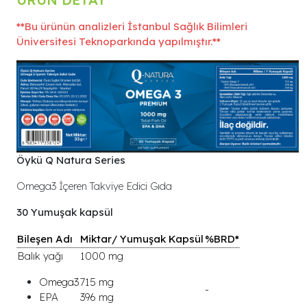
**Bu ürünün analizleri İstanbul Sağlık Bilimleri
Üniversitesi Teknoparkında yapılmıştır.**
Öykü Q Natura Series
Omega3 İçeren Takviye Edici Gıda
30 Yumuşak kapsül
Bileşen Adı
Miktar/ Yumuşak Kapsül
%BRD*
Balık yağı
1000 mg
Omega3
715 mg
-
EPA
396 mg