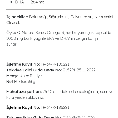
DHA
264 mg
İçindekiler:
Balık yağı, Sığır jelatini, Deiyonize su, Nem verici:
Gliserol.
Öykü Q Natura Series Omega-3, her bir yumuşak kapsülde
1000 mg balık yağı ile EPA ve DHA'nın zengin karışımını
sunar.
İşletme Kayıt No:
TR-34-K-185221
Takviye Edici Gıda Onay No:
015291-25.11.2022
Menşe Ülke:
Türkiye
Net Miktar:
33 g
Muhafaza şartları:
25
°
C altındaki oda sıcaklığında, serin ve
kuru yerde saklayınız.
İşletme Kayıt No:
TR-34-K-185221
Takviye Edici Gıda Onay No:
015291-25.11.2022