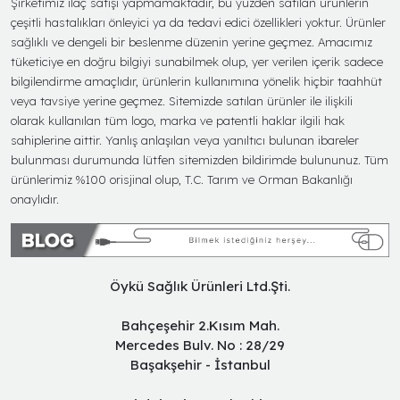
Şirketimiz ilaç satışı yapmamaktadır, bu yüzden satılan ürünlerin
çeşitli hastalıkları önleyici ya da tedavi edici özellikleri yoktur. Ürünler
sağlıklı ve dengeli bir beslenme düzenin yerine geçmez. Amacımız
tüketiciye en doğru bilgiyi sunabilmek olup, yer verilen içerik sadece
bilgilendirme amaçlıdır, ürünlerin kullanımına yönelik hiçbir taahhüt
veya tavsiye yerine geçmez. Sitemizde satılan ürünler ile ilişkili
olarak kullanılan tüm logo, marka ve patentli haklar ilgili hak
sahiplerine aittir. Yanlış anlaşılan veya yanıltıcı bulunan ibareler
bulunması durumunda lütfen sitemizden bildirimde bulununuz. Tüm
ürünlerimiz %100 orisjinal olup, T.C. Tarım ve Orman Bakanlığı
onaylıdır.
Öykü Sağlık Ürünleri Ltd.Şti.
Bahçeşehir 2.Kısım Mah.
Mercedes Bulv. No : 28/29
Başakşehir - İstanbul