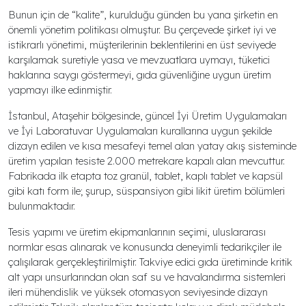
Bunun için de “kalite”, kurulduğu günden bu yana şirketin en
önemli yönetim politikası olmuştur. Bu çerçevede şirket iyi ve
istikrarlı yönetimi, müşterilerinin beklentilerini en üst seviyede
karşılamak suretiyle yasa ve mevzuatlara uymayı, tüketici
haklarına saygı göstermeyi, gıda güvenliğine uygun üretim
yapmayı ilke edinmiştir.
İstanbul, Ataşehir bölgesinde, güncel İyi Üretim Uygulamaları
ve İyi Laboratuvar Uygulamaları kurallarına uygun şekilde
dizayn edilen ve kısa mesafeyi temel alan yatay akış sisteminde
üretim yapılan tesiste 2.000 metrekare kapalı alan mevcuttur.
Fabrikada ilk etapta toz granül, tablet, kaplı tablet ve kapsül
gibi katı form ile; şurup, süspansiyon gibi likit üretim bölümleri
bulunmaktadır.
Tesis yapımı ve üretim ekipmanlarının seçimi, uluslararası
normlar esas alınarak ve konusunda deneyimli tedarikçiler ile
çalışılarak gerçekleştirilmiştir. Takviye edici gıda üretiminde kritik
alt yapı unsurlarından olan saf su ve havalandırma sistemleri
ileri mühendislik ve yüksek otomasyon seviyesinde dizayn