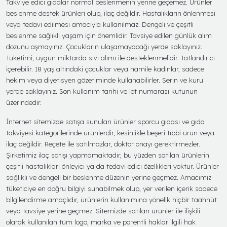
Takviye edici gıdalar normal beslenmenin yerine geçemez. Ürünler
beslenme destek ürünleri olup, ilaç değildir. Hastalıkların önlenmesi
veya tedavi edilmesi amacıyla kullanılmaz. Dengeli ve çeşitli
beslenme sağlıklı yaşam için önemlidir. Tavsiye edilen günlük alım
dozunu aşmayınız. Çocukların ulaşamayacağı yerde saklayınız.
Tüketimi, uygun miktarda sıvı alımı ile desteklenmelidir. Tatlandırıcı
içerebilir. 18 yaş altındaki çocuklar veya hamile kadınlar, sadece
hekim veya diyetisyen gözetiminde kullanabilirler. Serin ve kuru
yerde saklayınız. Son kullanım tarihi ve lot numarası kutunun
üzerindedir.
İnternet sitemizde satışa sunulan ürünler sporcu gıdası ve gıda
takviyesi kategorilerinde ürünlerdir, kesinlikle beşeri tıbbi ürün veya
ilaç değildir. Reçete ile satılmazlar, doktor onayı gerektirmezler.
Şirketimiz ilaç satışı yapmamaktadır, bu yüzden satılan ürünlerin
çeşitli hastalıkları önleyici ya da tedavi edici özellikleri yoktur. Ürünler
sağlıklı ve dengeli bir beslenme düzenin yerine geçmez. Amacımız
tüketiciye en doğru bilgiyi sunabilmek olup, yer verilen içerik sadece
bilgilendirme amaçlıdır, ürünlerin kullanımına yönelik hiçbir taahhüt
veya tavsiye yerine geçmez. Sitemizde satılan ürünler ile ilişkili
olarak kullanılan tüm logo, marka ve patentli haklar ilgili hak