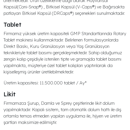
önermektedir. Ürün özelliklerine bağlı olarak Hayvansal
Kapsül(Coni-Snap®) , Bitkisel Kapsül (V-Caps®) ve Bağırsakta
patlayan Bitkisel Kapsül (DRCaps®) seçenekleri sunulmaktadır.
Tablet
Firmamız yüksek üretim kapasiteli GMP Standartlarında Rotary
Tablet makinesi kullanmaktadır. Belirlenen formulasyonlarda
Direkt Baskı, Kuru Granülasyon veya Yaş Granülasyon
teknikleriyle tablet basımı gerçekleşmektedir. Sahip olduğumuz
zengin kalıp çeşidiyle istenilen tipte ve gramajda tablet basımı
yapılmakta, müşteriye özel tablet kalıpları yaptırılarak da
kişiselleşmiş ürünler üretilebilmektedir.
Üretim kapasitesi: 11.500.000 tablet / Ay*
Likit
Firmamızca Şurup, Damla ve Sprey çeşitlerinde likit dolum
yapılmaktadır. Kapalı sistem, tam otomatik dolum hattı ile dış
ortamla temas etmeden yapılan uygulama ile, hijyen ve üretim
şartları maksimize edilmiştir.