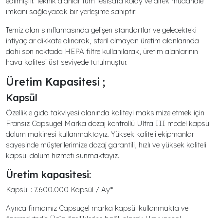
edilmiştir. Teknik alanlar tüm tesisata kolay ve direk müdahale
imkanı sağlayacak bir yerleşime sahiptir.
Temiz alan sınıflamasında gelişen standartlar ve gelecekteki
ihtiyaçlar dikkate alınarak, steril olmayan üretim alanlarında
dahi son noktada HEPA filtre kullanılarak, üretim alanlarının
hava kalitesi üst seviyede tutulmuştur.
Üretim Kapasitesi ;
Kapsül
Özellikle gıda takviyesi alanında kaliteyi maksimize etmek için
Fransız Capsugel Marka dozaj kontrollü Ultra III model kapsül
dolum makinesi kullanmaktayız. Yüksek kaliteli ekipmanlar
sayesinde müşterilerimize dozaj garantili, hızlı ve yüksek kaliteli
kapsül dolum hizmeti sunmaktayız.
Üretim kapasitesi:
Kapsül : 7.600.000 Kapsül / Ay*
Ayrıca firmamız Capsugel marka kapsül kullanmakta ve