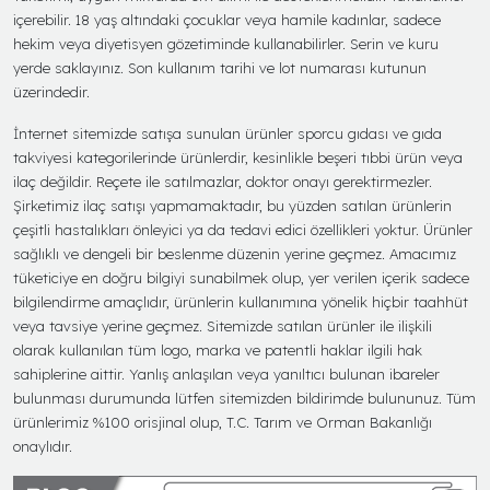
içerebilir. 18 yaş altındaki çocuklar veya hamile kadınlar, sadece
hekim veya diyetisyen gözetiminde kullanabilirler. Serin ve kuru
yerde saklayınız. Son kullanım tarihi ve lot numarası kutunun
üzerindedir.
İnternet sitemizde satışa sunulan ürünler sporcu gıdası ve gıda
takviyesi kategorilerinde ürünlerdir, kesinlikle beşeri tıbbi ürün veya
ilaç değildir. Reçete ile satılmazlar, doktor onayı gerektirmezler.
Şirketimiz ilaç satışı yapmamaktadır, bu yüzden satılan ürünlerin
çeşitli hastalıkları önleyici ya da tedavi edici özellikleri yoktur. Ürünler
sağlıklı ve dengeli bir beslenme düzenin yerine geçmez. Amacımız
tüketiciye en doğru bilgiyi sunabilmek olup, yer verilen içerik sadece
bilgilendirme amaçlıdır, ürünlerin kullanımına yönelik hiçbir taahhüt
veya tavsiye yerine geçmez. Sitemizde satılan ürünler ile ilişkili
olarak kullanılan tüm logo, marka ve patentli haklar ilgili hak
sahiplerine aittir. Yanlış anlaşılan veya yanıltıcı bulunan ibareler
bulunması durumunda lütfen sitemizden bildirimde bulununuz. Tüm
ürünlerimiz %100 orisjinal olup, T.C. Tarım ve Orman Bakanlığı
onaylıdır.