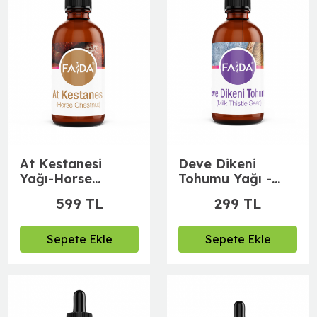
At Kestanesi
Deve Dikeni
Yağı-Horse
Tohumu Yağı -
Chestnut (50 ml)
Milk Thistle Seed
599 TL
299 TL
(50 ml)
Sepete Ekle
Sepete Ekle