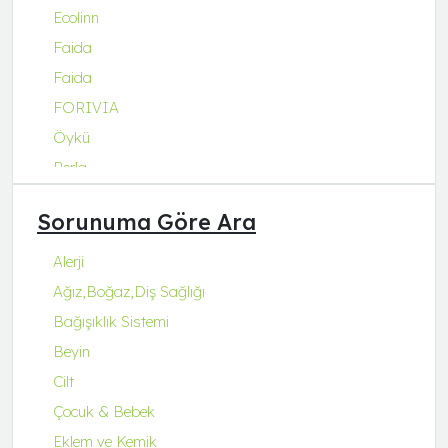
Ecolinn
Faida
Faida
FORIVIA
Öykü
Perla
Q Natura Series
Sorunuma Göre Ara
Q-Collagen
Q-Fit
Alerji
Q-MENA
Ağız,Boğaz,Diş Sağlığı
Q-UZU
Bağışıklık Sistemi
ROBİN&ODİN
Beyin
Cilt
Çocuk & Bebek
Eklem ve Kemik