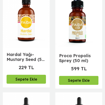
Hardal Yağı-
Proca Propolis
Mustary Seed (50
Sprey (50 ml)
ml)
229 TL
599 TL
Sepete Ekle
Sepete Ekle