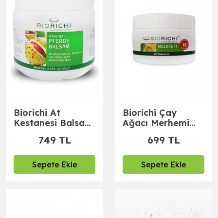
Biorichi At
Biorichi Çay
Kestanesi Balsam
Ağacı Merhemi
500 gr
250 ml
749 TL
699 TL
Sepete Ekle
Sepete Ekle