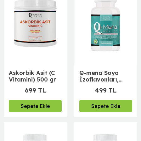
Askorbik Asit (C
Q-mena Soya
Vitamini) 500 gr
İzoflavonları,
Dong Quai, Hayıt
699 TL
499 TL
ağacı meyvesi, 5-
HTP, Magnezyum
Sepete Ekle
Sepete Ekle