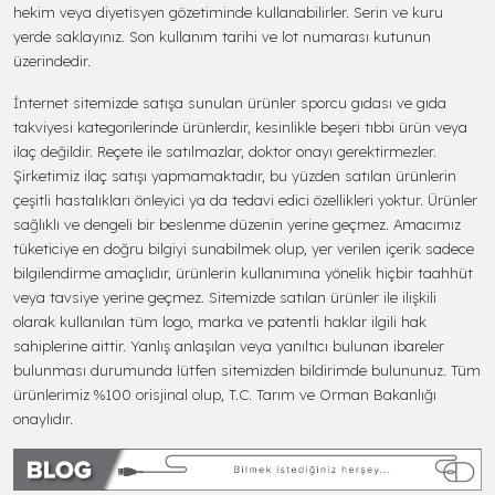
hekim veya diyetisyen gözetiminde kullanabilirler. Serin ve kuru
yerde saklayınız. Son kullanım tarihi ve lot numarası kutunun
üzerindedir.
İnternet sitemizde satışa sunulan ürünler sporcu gıdası ve gıda
takviyesi kategorilerinde ürünlerdir, kesinlikle beşeri tıbbi ürün veya
ilaç değildir. Reçete ile satılmazlar, doktor onayı gerektirmezler.
Şirketimiz ilaç satışı yapmamaktadır, bu yüzden satılan ürünlerin
çeşitli hastalıkları önleyici ya da tedavi edici özellikleri yoktur. Ürünler
sağlıklı ve dengeli bir beslenme düzenin yerine geçmez. Amacımız
tüketiciye en doğru bilgiyi sunabilmek olup, yer verilen içerik sadece
bilgilendirme amaçlıdır, ürünlerin kullanımına yönelik hiçbir taahhüt
veya tavsiye yerine geçmez. Sitemizde satılan ürünler ile ilişkili
olarak kullanılan tüm logo, marka ve patentli haklar ilgili hak
sahiplerine aittir. Yanlış anlaşılan veya yanıltıcı bulunan ibareler
bulunması durumunda lütfen sitemizden bildirimde bulununuz. Tüm
ürünlerimiz %100 orisjinal olup, T.C. Tarım ve Orman Bakanlığı
onaylıdır.