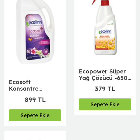
Ecopower Süper
Yağ Çözücü -650
Ecosoft
ml
379 TL
Konsantre
Çamaşır
899 TL
Temizleyisi - 2500
Sepete Ekle
ml
Sepete Ekle