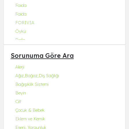
Faida
Faida
FORIVIA
Öykü
Perla
Q Natura Series
Sorunuma Göre Ara
Q-Collagen
Q-Fit
Alerji
Q-MENA
Ağız,Boğaz,Diş Sağlığı
Q-UZU
Bağışıklık Sistemi
ROBİN&ODİN
Beyin
Cilt
Çocuk & Bebek
Eklem ve Kemik
Enerji, Yorgunluk