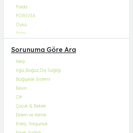
Faida
FORIVIA
Öykü
Perla
Q Natura Series
Sorunuma Göre Ara
Q-Collagen
Q-Fit
Alerji
Q-MENA
Ağız,Boğaz,Diş Sağlığı
Q-UZU
Bağışıklık Sistemi
ROBİN&ODİN
Beyin
Cilt
Çocuk & Bebek
Eklem ve Kemik
Enerji, Yorgunluk
Erkek Sağlığı