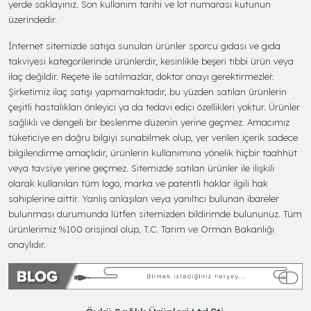
yerde saklayınız. Son kullanım tarihi ve lot numarası kutunun
üzerindedir.
İnternet sitemizde satışa sunulan ürünler sporcu gıdası ve gıda
takviyesi kategorilerinde ürünlerdir, kesinlikle beşeri tıbbi ürün veya
ilaç değildir. Reçete ile satılmazlar, doktor onayı gerektirmezler.
Şirketimiz ilaç satışı yapmamaktadır, bu yüzden satılan ürünlerin
çeşitli hastalıkları önleyici ya da tedavi edici özellikleri yoktur. Ürünler
sağlıklı ve dengeli bir beslenme düzenin yerine geçmez. Amacımız
tüketiciye en doğru bilgiyi sunabilmek olup, yer verilen içerik sadece
bilgilendirme amaçlıdır, ürünlerin kullanımına yönelik hiçbir taahhüt
veya tavsiye yerine geçmez. Sitemizde satılan ürünler ile ilişkili
olarak kullanılan tüm logo, marka ve patentli haklar ilgili hak
sahiplerine aittir. Yanlış anlaşılan veya yanıltıcı bulunan ibareler
bulunması durumunda lütfen sitemizden bildirimde bulununuz. Tüm
ürünlerimiz %100 orisjinal olup, T.C. Tarım ve Orman Bakanlığı
onaylıdır.