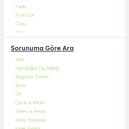
Faida
FORIVIA
Öykü
Perla
Q Natura Series
Sorunuma Göre Ara
Q-Collagen
Q-Fit
Alerji
Q-MENA
Ağız,Boğaz,Diş Sağlığı
Q-UZU
Bağışıklık Sistemi
ROBİN&ODİN
Beyin
Cilt
Çocuk & Bebek
Eklem ve Kemik
Enerji, Yorgunluk
Erkek Sağlığı