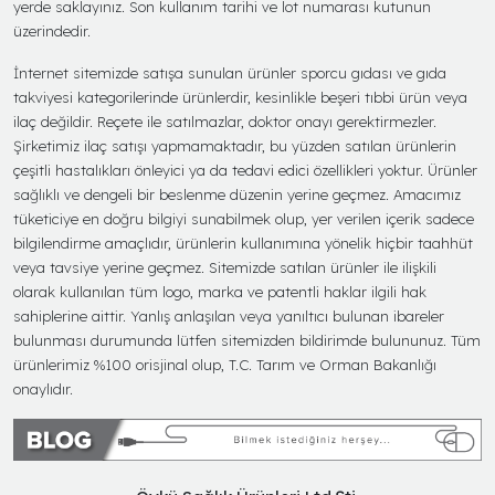
yerde saklayınız. Son kullanım tarihi ve lot numarası kutunun
üzerindedir.
İnternet sitemizde satışa sunulan ürünler sporcu gıdası ve gıda
takviyesi kategorilerinde ürünlerdir, kesinlikle beşeri tıbbi ürün veya
ilaç değildir. Reçete ile satılmazlar, doktor onayı gerektirmezler.
Şirketimiz ilaç satışı yapmamaktadır, bu yüzden satılan ürünlerin
çeşitli hastalıkları önleyici ya da tedavi edici özellikleri yoktur. Ürünler
sağlıklı ve dengeli bir beslenme düzenin yerine geçmez. Amacımız
tüketiciye en doğru bilgiyi sunabilmek olup, yer verilen içerik sadece
bilgilendirme amaçlıdır, ürünlerin kullanımına yönelik hiçbir taahhüt
veya tavsiye yerine geçmez. Sitemizde satılan ürünler ile ilişkili
olarak kullanılan tüm logo, marka ve patentli haklar ilgili hak
sahiplerine aittir. Yanlış anlaşılan veya yanıltıcı bulunan ibareler
bulunması durumunda lütfen sitemizden bildirimde bulununuz. Tüm
ürünlerimiz %100 orisjinal olup, T.C. Tarım ve Orman Bakanlığı
onaylıdır.