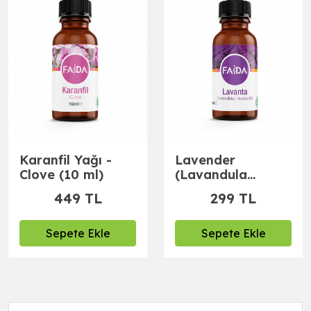
Karanfil Yağı -
Lavender
Clove (10 ml)
(Lavandula
Angustifolia) 10
449 TL
299 TL
ml
Sepete Ekle
Sepete Ekle