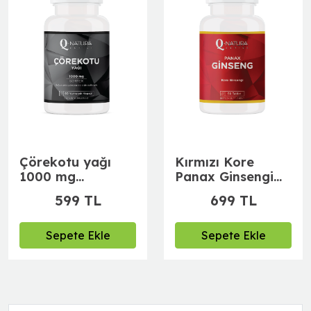
Çörekotu yağı
Kırmızı Kore
1000 mg
Panax Ginsengi
(Sortexli, Soğuk
60 Tablet
599 TL
699 TL
Sıkım) 60 Softgel
(VitC,B12,Demir
Dikeni,L-
Arjinin,Sibirya
Sepete Ekle
Sepete Ekle
ginsengi,Lepidyum,ze
asit)