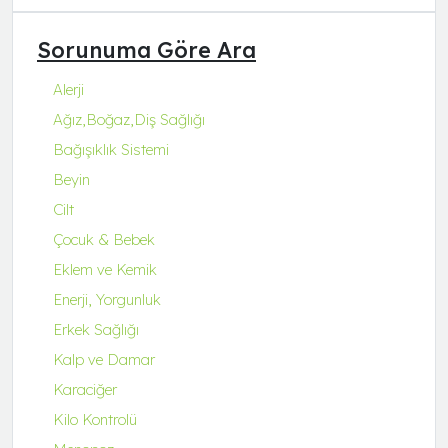
Q Natura Series
Sorunuma Göre Ara
Q-Collagen
Q-Fit
Alerji
Q-MENA
Ağız,Boğaz,Diş Sağlığı
Q-UZU
Bağışıklık Sistemi
ROBİN&ODİN
Beyin
Cilt
Çocuk & Bebek
Eklem ve Kemik
Enerji, Yorgunluk
Erkek Sağlığı
Kalp ve Damar
Karaciğer
Kilo Kontrolü