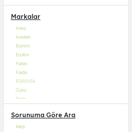
Markalar
Anka
Avedien
Biorichi
Ecolinn
Faida
Faida
FORIVIA
Öykü
Perla
Q Natura Series
Sorunuma Göre Ara
Q-Collagen
Q-Fit
Alerji