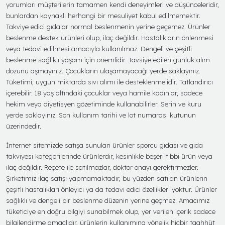
yorumları müşterilerin tamamen kendi deneyimleri ve düşünceleridir,
bunlardan kaynaklı herhangi bir mesuliyet kabul edilmemektir.
Takviye edici gıdalar normal beslenmenin yerine geçemez. Ürünler
beslenme destek ürünleri olup, ilaç değildir. Hastalıkların önlenmesi
veya tedavi edilmesi amacıyla kullanılmaz. Dengeli ve çeşitli
beslenme sağlıklı yaşam için önemlidir. Tavsiye edilen günlük alım
dozunu aşmayınız. Çocukların ulaşamayacağı yerde saklayınız.
Tüketimi, uygun miktarda sıvı alımı ile desteklenmelidir. Tatlandırıcı
içerebilir. 18 yaş altındaki çocuklar veya hamile kadınlar, sadece
hekim veya diyetisyen gözetiminde kullanabilirler. Serin ve kuru
yerde saklayınız. Son kullanım tarihi ve lot numarası kutunun
üzerindedir.
İnternet sitemizde satışa sunulan ürünler sporcu gıdası ve gıda
takviyesi kategorilerinde ürünlerdir, kesinlikle beşeri tıbbi ürün veya
ilaç değildir. Reçete ile satılmazlar, doktor onayı gerektirmezler.
Şirketimiz ilaç satışı yapmamaktadır, bu yüzden satılan ürünlerin
çeşitli hastalıkları önleyici ya da tedavi edici özellikleri yoktur. Ürünler
sağlıklı ve dengeli bir beslenme düzenin yerine geçmez. Amacımız
tüketiciye en doğru bilgiyi sunabilmek olup, yer verilen içerik sadece
bilgilendirme amaçlıdır, ürünlerin kullanımına yönelik hiçbir taahhüt