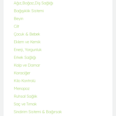
Q-MENA
Ağız,Boğaz,Diş Sağlığı
Q-UZU
Bağışıklık Sistemi
ROBİN&ODİN
Beyin
Cilt
Çocuk & Bebek
Eklem ve Kemik
Enerji, Yorgunluk
Erkek Sağlığı
Kalp ve Damar
Karaciğer
Kilo Kontrolü
Menopoz
Ruhsal Sağlık
Saç ve Tırnak
Sindirim Sistemi & Bağırsak