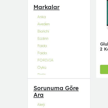
Markalar
Anka
Avedien
Biorichi
Ecolinn
Glu
Faida
2 K
Faida
tab
(MS
FORIVIA
sül
Öykü
eks
C,Ş
Perla
Pen
Q Natura Series
asi
Sorunuma Göre
Q-Collagen
Ara
Q-Fit
Q-MENA
Alerji