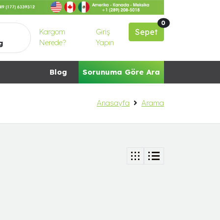
0
Kargom
Giriş
Sepet
Nerede?
Yapın
g
Blog
Sorunuma Göre Ara
Anasayfa
Arama