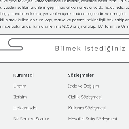
ve gıda takviyesi kategorilerinde ürünlerdir, kesinlikle beşeri tıbbi ürün v
yüzden satılan ürünlerin çeşitli hastalıkları önleyici ya da tedavi edici öz
lgiyi sunabilmek olup, yer verilen içerik sadece bilgilendirme amaçlıdır,
kili olarak kullanılan tüm logo, marka ve patentli haklar ilgili hak sahipler
imde bulununuz. Tüm ürünlerimiz %100 orisjinal olup, T.C. Tarım ve Orma
Kurumsal
Sözleşmeler
Üretim
İade ve Değişim
İletişim
Gizlilik Sözleşmesi
Hakkımızda
Kullanıcı Sözleşmesi
Sık Sorulan Sorular
Mesafeli Satış Sözleşmesi