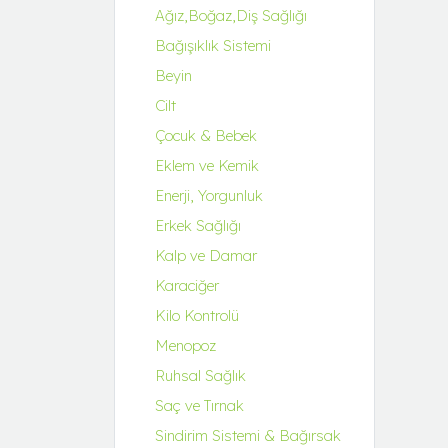
Q-UZU
Ağız,Boğaz,Diş Sağlığı
ROBİN&ODİN
Bağışıklık Sistemi
Beyin
Cilt
Çocuk & Bebek
Eklem ve Kemik
Enerji, Yorgunluk
Erkek Sağlığı
Kalp ve Damar
Karaciğer
Kilo Kontrolü
Menopoz
Ruhsal Sağlık
Saç ve Tırnak
Sindirim Sistemi & Bağırsak