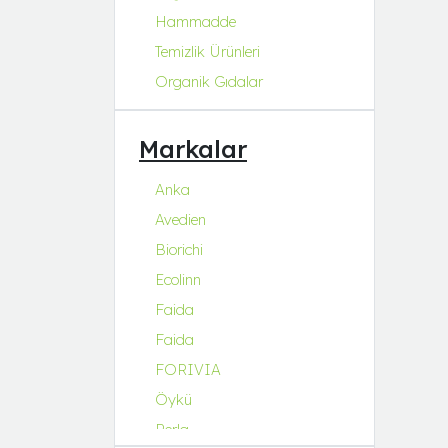
Hammadde
Temizlik Ürünleri
Organik Gıdalar
Markalar
Anka
Avedien
Biorichi
Ecolinn
Faida
Faida
FORIVIA
Öykü
Perla