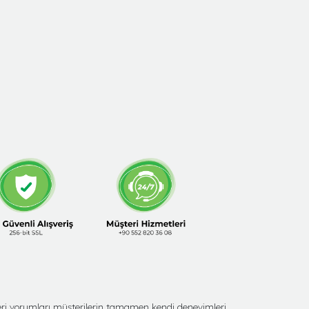
şteri yorumları müşterilerin tamamen kendi deneyimleri