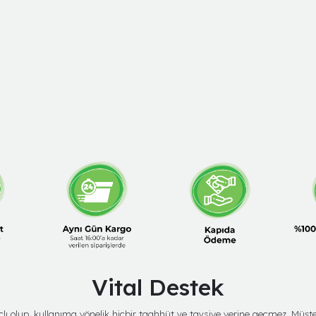
Vital Destek
amaçlı olup, kullanıma yönelik hiçbir taahhüt ve tavsiye yerine geçmez. Mü