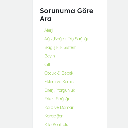
Q Natura Series
Sorunuma Göre
Q-Collagen
Ara
Q-Fit
Q-MENA
Alerji
Q-UZU
Ağız,Boğaz,Diş Sağlığı
ROBİN&ODİN
Bağışıklık Sistemi
Beyin
Cilt
Çocuk & Bebek
Eklem ve Kemik
Enerji, Yorgunluk
Erkek Sağlığı
Kalp ve Damar
Karaciğer
Kilo Kontrolü