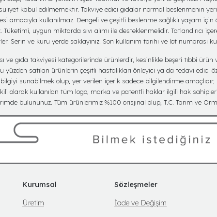
suliyet kabul edilmemektir. Takviye edici gıdalar normal beslenmenin yer
mesi amacıyla kullanılmaz. Dengeli ve çeşitli beslenme sağlıklı yaşam için
üketimi, uygun miktarda sıvı alımı ile desteklenmelidir. Tatlandırıcı içere
er. Serin ve kuru yerde saklayınız. Son kullanım tarihi ve lot numarası k
ve gıda takviyesi kategorilerinde ürünlerdir, kesinlikle beşeri tıbbi ürün v
yüzden satılan ürünlerin çeşitli hastalıkları önleyici ya da tedavi edici öz
lgiyi sunabilmek olup, yer verilen içerik sadece bilgilendirme amaçlıdır,
kili olarak kullanılan tüm logo, marka ve patentli haklar ilgili hak sahipler
imde bulununuz. Tüm ürünlerimiz %100 orisjinal olup, T.C. Tarım ve Orma
Kurumsal
Sözleşmeler
Üretim
İade ve Değişim