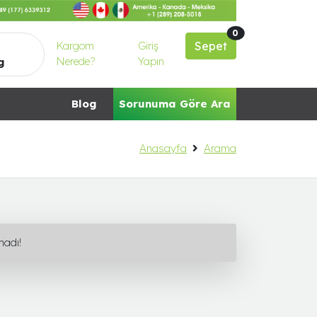
0
Kargom
Giriş
Sepet
Nerede?
Yapın
g
Blog
Sorunuma Göre Ara
Anasayfa
Arama
madı!